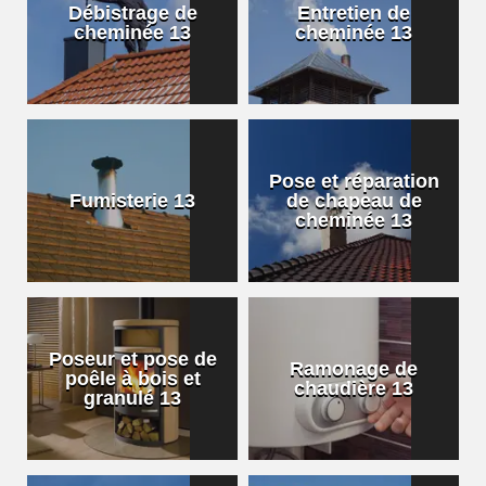
Débistrage de
Entretien de
cheminée 13
cheminée 13
Pose et réparation
Fumisterie 13
de chapeau de
cheminée 13
Poseur et pose de
Ramonage de
poêle à bois et
chaudière 13
granulé 13