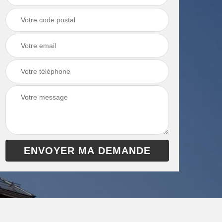
chaudière 13
cheminée 13