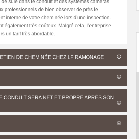
 de suie dans le conduit et des systèmes caméras
x professionnels de bien observer de près le
t interne de votre cheminée lors d'une inspection.
nt également très coûteux. Malgré cela, l’entreprise
rs un tarif très abordable.
ETIEN DE CHEMINÉE CHEZ LF RAMONAGE
 CONDUIT SERA NET ET PROPRE APRÈS SON