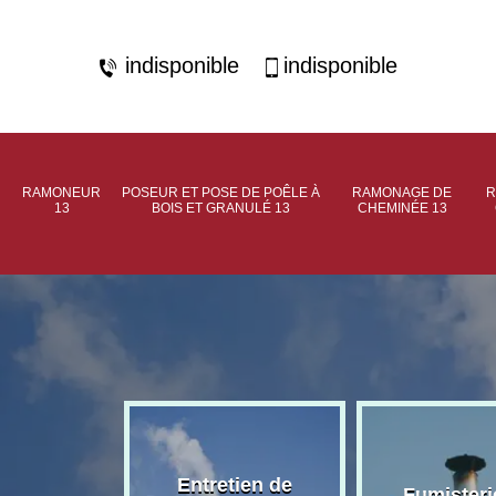
indisponible
indisponible
RAMONEUR
POSEUR ET POSE DE POÊLE À
RAMONAGE DE
R
13
BOIS ET GRANULÉ 13
CHEMINÉE 13
rage de
Entretien de
Fumisteri