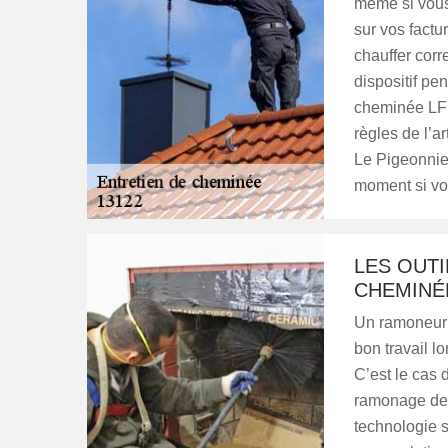
même si vous
sur vos factu
chauffer corr
dispositif pen
cheminée LF 
règles de l’ar
Le Pigeonnie
moment si vou
LES OUT
CHEMINÉ
Un ramoneur p
bon travail lo
C’est le cas
ramonage de c
technologie s