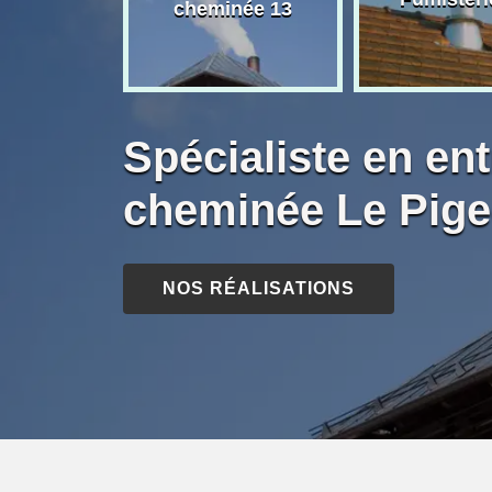
née 13
cheminée 13
Spécialiste en ent
cheminée Le Pige
NOS RÉALISATIONS