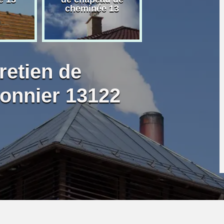
cheminée 13
granulé 13
retien de
onnier 13122