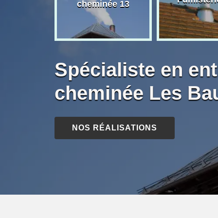
née 13
cheminée 13
Spécialiste en ent
cheminée Les Ba
NOS RÉALISATIONS