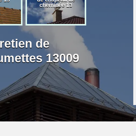
cheminée 13
granulé 13
retien de
umettes 13009