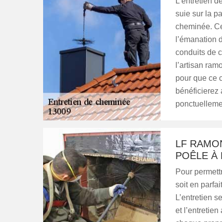
L’entretien d
suie sur la pa
cheminée. Ce
l’émanation d
conduits de 
l’artisan ram
pour que ce c
bénéficierez a
ponctuellemen
LF RAMON
POÊLE À 
Pour permettr
soit en parfai
L’entretien s
et l’entretie