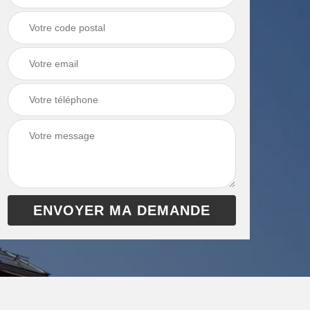
chaudière 13
cheminée 13