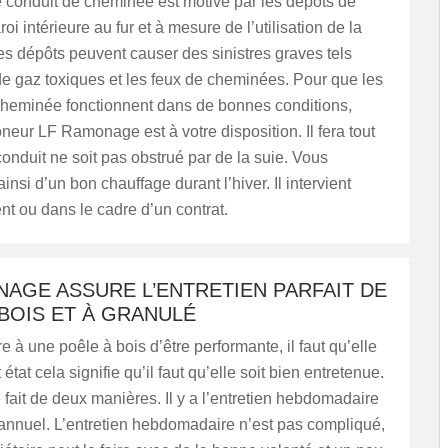
e conduit de cheminée est motivé par les dépôts de
roi intérieure au fur et à mesure de l’utilisation de la
s dépôts peuvent causer des sinistres graves tels
e gaz toxiques et les feux de cheminées. Pour que les
cheminée fonctionnent dans de bonnes conditions,
oneur LF Ramonage est à votre disposition. Il fera tout
onduit ne soit pas obstrué par de la suie. Vous
insi d’un bon chauffage durant l’hiver. Il intervient
t ou dans le cadre d’un contrat.
AGE ASSURE L’ENTRETIEN PARFAIT DE
BOIS ET À GRANULÉ
e à une poêle à bois d’être performante, il faut qu’elle
t état cela signifie qu’il faut qu’elle soit bien entretenue.
e fait de deux manières. Il y a l’entretien hebdomadaire
n annuel. L’entretien hebdomadaire n’est pas compliqué,