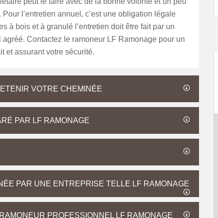
étaire peut le faire avec de la bonne volonté et un peu
 Pour l’entretien annuel, c’est une obligation légale
s à bois et à granulé l’entretien doit être fait par un
l agréé. Contactez le ramoneur LF Ramonage pour un
ait et assurant votre sécurité.
ETENIR VOTRE CHEMINÉE
ARÉ PAR LF RAMONAGE
INÉE PAR UNE ENTREPRISE TELLE LF RAMONAGE
E RAMONEUR PROFESSIONNEL LF RAMONAGE