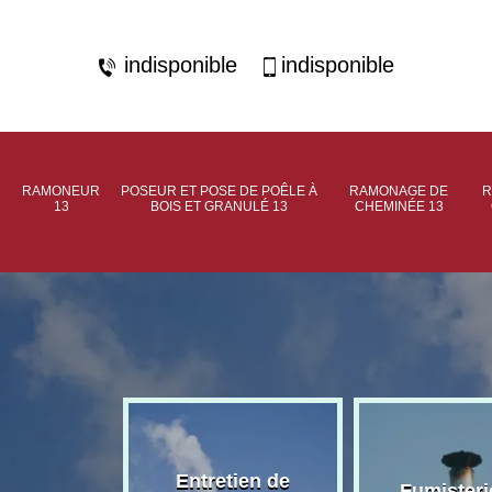
indisponible
indisponible
RAMONEUR
POSEUR ET POSE DE POÊLE À
RAMONAGE DE
R
13
BOIS ET GRANULÉ 13
CHEMINÉE 13
rage de
Entretien de
Fumisteri