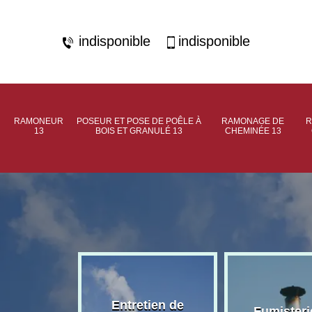
indisponible
indisponible
RAMONEUR
POSEUR ET POSE DE POÊLE À
RAMONAGE DE
R
13
BOIS ET GRANULÉ 13
CHEMINÉE 13
rage de
Entretien de
Fumisteri