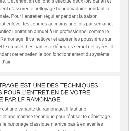
lé. Cet entretien de fond s’effectue deux fois par an et
tient d’assurer le nettoyage hebdomadaire pendant la
nale. Pour l’entretien régulier pendant la saison
 faut enlever les cendres au moins une fois par semaine.
onfiez l’entretien annuel à un professionnel comme le
amonage. Il va nettoyer et aspirer les poussières sur
t le creuset. Les parties extérieures seront nettoyées. Il
endant cet entretien le bon fonctionnement du système
 d’air.
STRAGE EST UNE DES TECHNIQUES
S POUR L’ENTRETIEN DE VOTRE
E PAR LF RAMONAGE
 est une variante du ramonage. Il faut une
et une maitrise technique pour réaliser le débistrage.
ue le ramonage classique n’arrive pas à enlever les