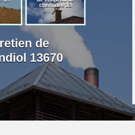
cheminée 13
granulé 13
retien de
ndiol 13670