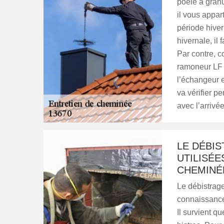
poêle à granu
il vous appar
période hiver
hivernale, il
Par contre, c
ramoneur LF R
l’échangeur e
va vérifier p
avec l’arrivée
LE DÉBI
UTILISÉE
CHEMINÉ
Le débistrage
connaissance 
Il survient q