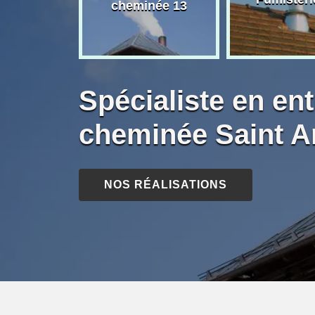
née 13
cheminée 13
Spécialiste en ent
cheminée Saint A
NOS RÉALISATIONS