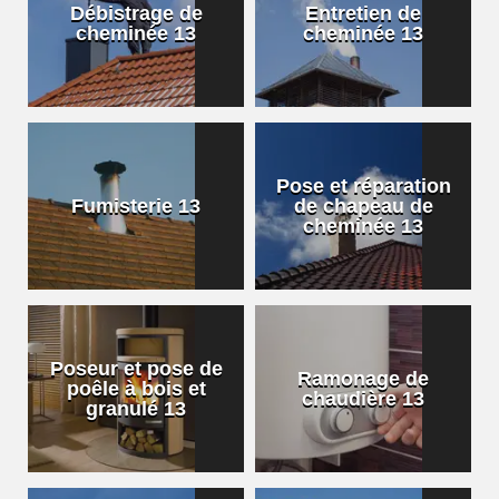
Débistrage de
Entretien de
cheminée 13
cheminée 13
Pose et réparation
Fumisterie 13
de chapeau de
cheminée 13
Poseur et pose de
Ramonage de
poêle à bois et
chaudière 13
granulé 13