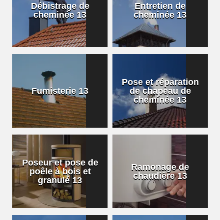
Débistrage de
Entretien de
cheminée 13
cheminée 13
Pose et réparation
Fumisterie 13
de chapeau de
cheminée 13
Poseur et pose de
Ramonage de
poêle à bois et
chaudière 13
granulé 13