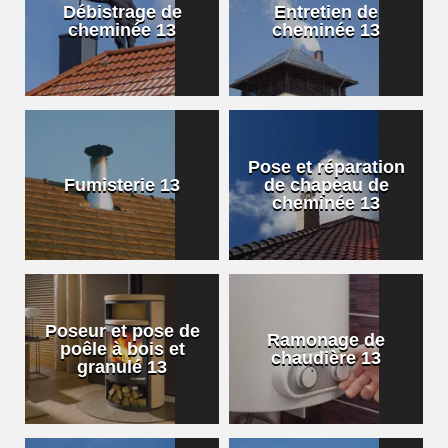
Débistrage de
Entretien de
cheminée 13
cheminée 13
Pose et réparation
Fumisterie 13
de chapeau de
cheminée 13
Poseur et pose de
Ramonage de
poêle à bois et
chaudière 13
granulé 13