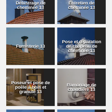
Débistrage de
Entretien de
cheminée 13
cheminée 13
Pose et réparation
Fumisterie 13
de chapeau de
cheminée 13
Poseur et pose de
Ramonage de
poêle à bois et
chaudière 13
granulé 13