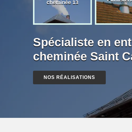
née 13
cheminée 13
Spécialiste en ent
cheminée Saint C
NOS RÉALISATIONS