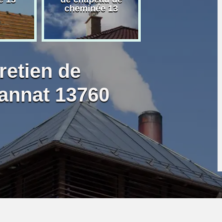
cheminée 13
granulé 13
retien de
annat 13760