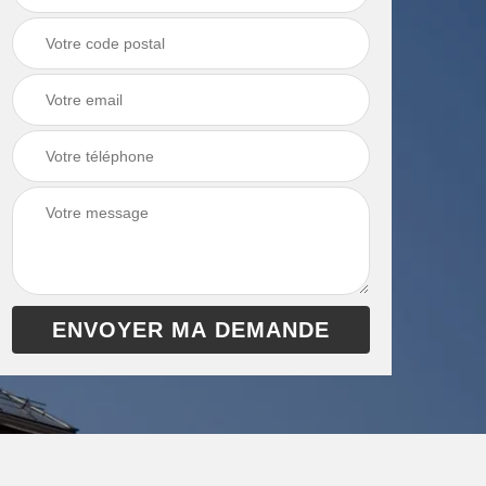
chaudière 13
cheminée 13