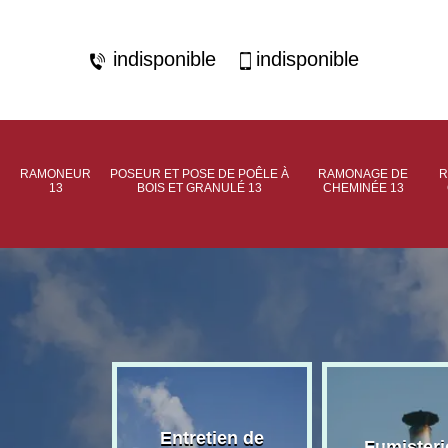
indisponible
indisponible
RAMONEUR
POSEUR ET POSE DE POÊLE À
RAMONAGE DE
R
13
BOIS ET GRANULÉ 13
CHEMINÉE 13
rage de
Entretien de
Fumisteri