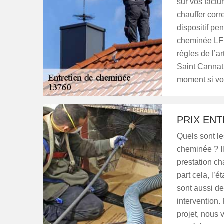
sur vos factu
chauffer corr
dispositif pen
cheminée LF 
règles de l’ar
Saint Cannat
moment si vou
PRIX ENT
Quels sont les
cheminée ? Il
prestation ch
part cela, l’é
sont aussi de
intervention.
projet, nous 