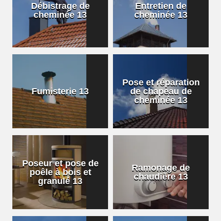
Débistrage de
Entretien de
cheminée 13
cheminée 13
Pose et réparation
Fumisterie 13
de chapeau de
cheminée 13
Poseur et pose de
Ramonage de
poêle à bois et
chaudière 13
granulé 13