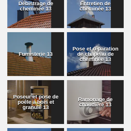
Débistrage de
Entretien de
cheminée 13
cheminée 13
Pose et réparation
Fumisterie 13
de chapeau de
cheminée 13
Poseur et pose de
Ramonage de
poêle à bois et
chaudière 13
granulé 13