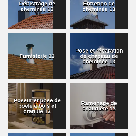
Débistrage de
Entretien de
cheminée 13
cheminée 13
Pose et réparation
Fumisterie 13
de chapeau de
cheminée 13
Poseur et pose de
Ramonage de
poêle à bois et
chaudière 13
granulé 13