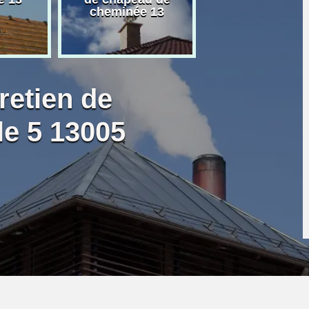
cheminée 13
granulé 13
retien de
le 5 13005