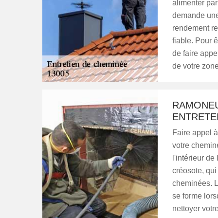
alimenter par
demande une 
rendement res
fiable. Pour 
de faire appe
de votre zon
RAMONEU
ENTRETE
Faire appel à
votre cheminé
l'intérieur d
créosote, qui
cheminées. L
se forme lors
nettoyer votr