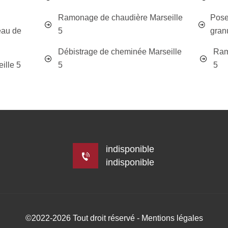
Ramonage de chaudière Marseille
Pose
eau de
5
gran
Débistrage de cheminée Marseille
Ram
ille 5
5
5
indisponible
indisponible
©2022-2026 Tout droit réservé -
Mentions légales