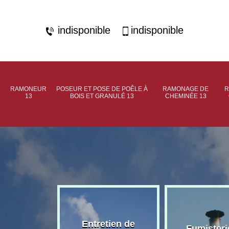
indisponible
indisponible
RAMONEUR
POSEUR ET POSE DE POÊLE À
RAMONAGE DE
R
13
BOIS ET GRANULÉ 13
CHEMINÉE 13
rage de
Entretien de
Fumisteri