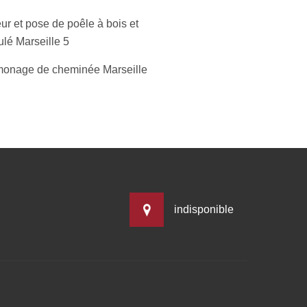
ur et pose de poêle à bois et
ulé Marseille 5
onage de cheminée Marseille
indisponible