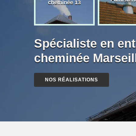
née 13
cheminée 13
Spécialiste en ent
cheminée Marseil
NOS RÉALISATIONS