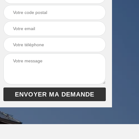
chaudière 13
cheminée 13