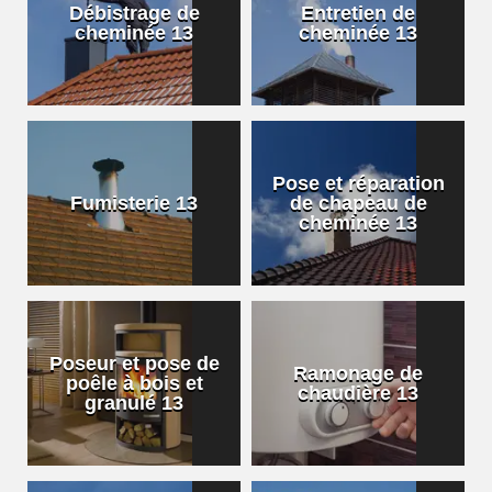
Débistrage de
Entretien de
cheminée 13
cheminée 13
Pose et réparation
Fumisterie 13
de chapeau de
cheminée 13
Poseur et pose de
Ramonage de
poêle à bois et
chaudière 13
granulé 13