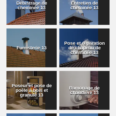
Débistrage de
Entretien de
cheminée 13
cheminée 13
Pose et réparation
Fumisterie 13
de chapeau de
cheminée 13
Poseur et pose de
Ramonage de
poêle à bois et
chaudière 13
granulé 13