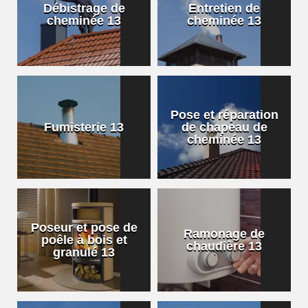
Débistrage de
Entretien de
cheminée 13
cheminée 13
Pose et réparation
Fumisterie 13
de chapeau de
cheminée 13
Poseur et pose de
Ramonage de
poêle à bois et
chaudière 13
granulé 13