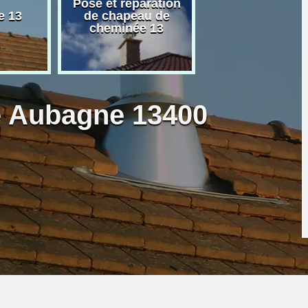
Pose et réparation
Poseur et pose
e 13
de chapeau de
poêle à bois 
cheminée 13
granulé 13
ie Aubagne 13400