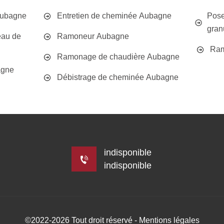
Aubagne
Entretien de cheminée Aubagne
Pose
gran
eau de
Ramoneur Aubagne
Ram
Ramonage de chaudière Aubagne
agne
Débistrage de cheminée Aubagne
indisponible
indisponible
©2022-2026 Tout droit réservé -
Mentions légales