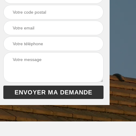
 de
Ramonage de
Ramonage de
et
chaudière 13
cheminée 13