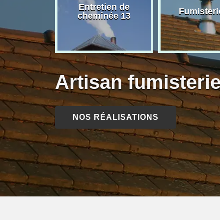
rage de
Entretien de
Fumisteri
née 13
cheminée 13
Artisan fumister
NOS RÉALISATIONS