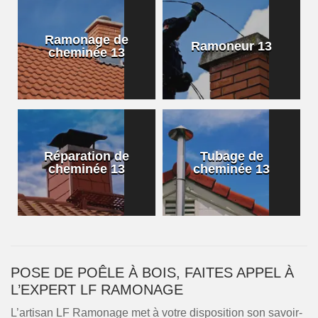
Ramonage de
Ramoneur 13
cheminée 13
Réparation de
Tubage de
cheminée 13
cheminée 13
POSE DE POÊLE À BOIS, FAITES APPEL À
L’EXPERT LF RAMONAGE
L’artisan LF Ramonage met à votre disposition son savoir-