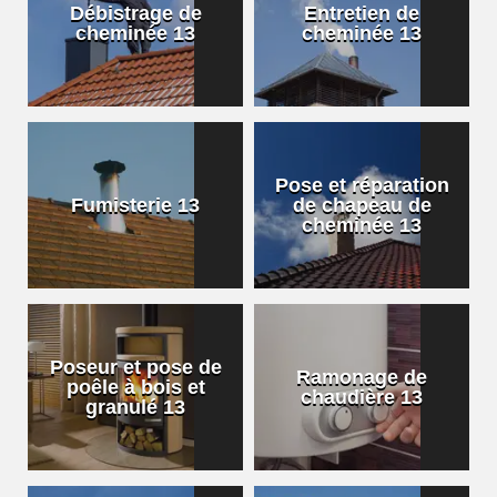
Débistrage de
Entretien de
cheminée 13
cheminée 13
Pose et réparation
Fumisterie 13
de chapeau de
cheminée 13
Poseur et pose de
Ramonage de
poêle à bois et
chaudière 13
granulé 13