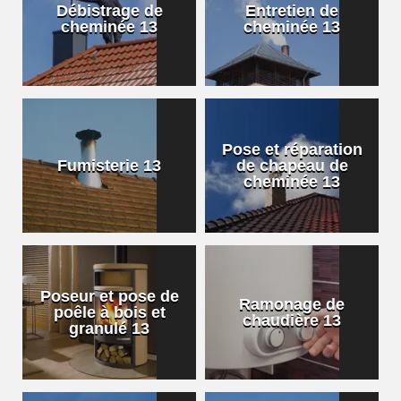
Débistrage de
Entretien de
cheminée 13
cheminée 13
Pose et réparation
Fumisterie 13
de chapeau de
cheminée 13
Poseur et pose de
Ramonage de
poêle à bois et
chaudière 13
granulé 13