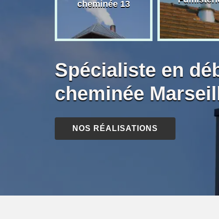
née 13
cheminée 13
Spécialiste en dé
cheminée Marseil
NOS RÉALISATIONS