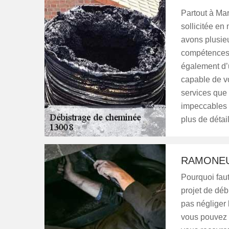
Partout à Mar
sollicitée en
avons plusie
compétences 
également d’
capable de vo
services que 
impeccables 
plus de détai
RAMONEU
Pourquoi faut
projet de déb
pas négliger 
vous pouvez êt