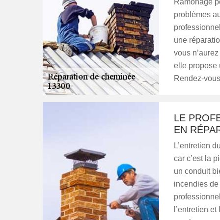
Ramonage pou
problèmes au
professionnel
une réparatio
vous n’aurez
elle propose 
Rendez-vous s
LE PROF
EN RÉPA
L’entretien d
car c’est la 
un conduit b
incendies de
professionne
l’entretien e