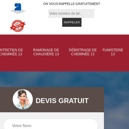
ON VOUS RAPPELLE GRATUITEMENT
NTRETIEN DE
RAMONAGE DE
DÉBISTRAGE DE
FUMISTERIE
CHEMINÉE 13
CHAUDIÈRE 13
CHEMINÉE 13
13
DEVIS GRATUIT
 de
Ramonage de
Ramonage de
et
chaudière 13
cheminée 13