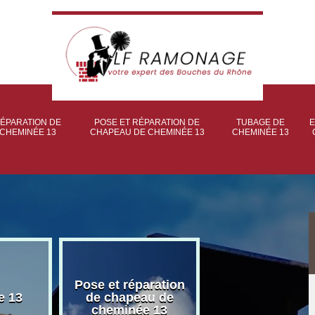
ÉPARATION DE
POSE ET RÉPARATION DE
TUBAGE DE
E
CHEMINÉE 13
CHAPEAU DE CHEMINÉE 13
CHEMINÉE 13
Pose et réparation
Poseur et pose
e 13
de chapeau de
poêle à bois 
cheminée 13
granulé 13