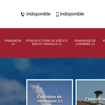
indisponible
indisponible
RAMONEUR
POSEUR ET POSE DE POÊLE À
RAMONAGE DE
R
13
BOIS ET GRANULÉ 13
CHEMINÉE 13
rage de
Entretien de
Fumisteri
née 13
cheminée 13