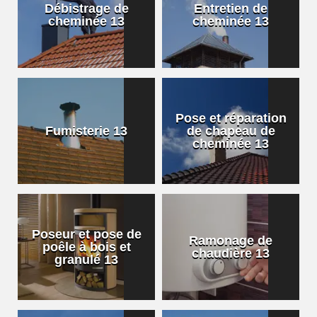
Débistrage de
Entretien de
cheminée 13
cheminée 13
Pose et réparation
Fumisterie 13
de chapeau de
cheminée 13
Poseur et pose de
Ramonage de
poêle à bois et
chaudière 13
granulé 13