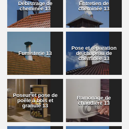
Débistrage de
Entretien de
cheminée 13
cheminée 13
Pose et réparation
Fumisterie 13
de chapeau de
cheminée 13
Poseur et pose de
Ramonage de
poêle à bois et
chaudière 13
granulé 13