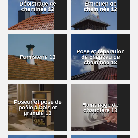
Débistrage de
Entretien de
cheminée 13
cheminée 13
Pose et réparation
Fumisterie 13
de chapeau de
cheminée 13
Poseur et pose de
Ramonage de
poêle à bois et
chaudière 13
granulé 13