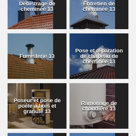
Débistrage de
Entretien de
cheminée 13
cheminée 13
Pose et réparation
Fumisterie 13
de chapeau de
cheminée 13
Poseur et pose de
Ramonage de
poêle à bois et
chaudière 13
granulé 13