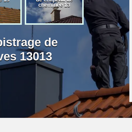
cheminée 13
granulé 13
bistrage de
ves 13013