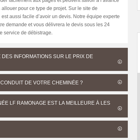
der facilement aux pages et peuvent savoir à l’avance
allouer pour ce type de projet. Sur le site de
il est aussi facile d’avoir un devis. Notre équipe experte
tre demande et vous délivrera le devis sous les 24
e service de débistrage.
 DES INFORMATIONS SUR LE PRIX DE
 CONDUIT DE VOTRE CHEMINÉE ?
NÉE LF RAMONAGE EST LA MEILLEURE À LES