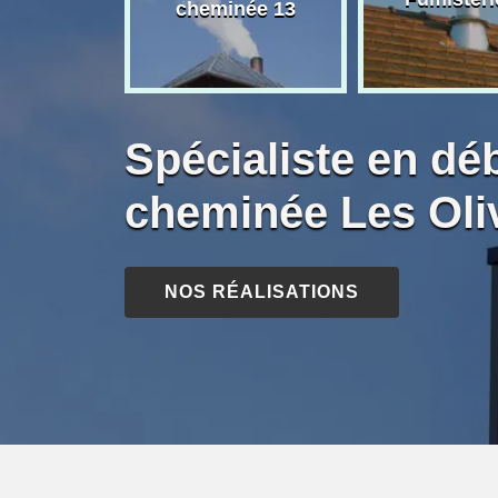
née 13
cheminée 13
Spécialiste en dé
cheminée Les Oli
NOS RÉALISATIONS