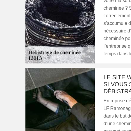
votre maison
cheminée ? S
correctement 
s’accumule da
nécessaire d
cheminée pou
l’entreprise 
temps dans l
LE SITE 
SI VOUS 
DÉBISTRA
Entreprise dé
LF Ramonage m
dans le but d
d’une cheminé