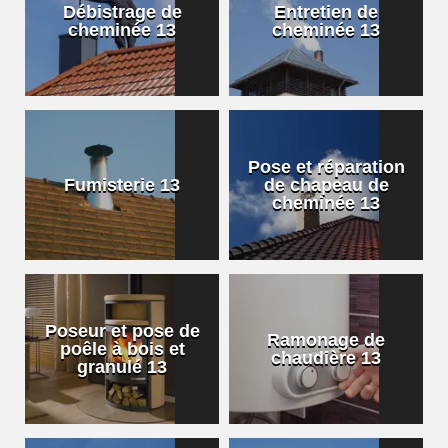
Débistrage de
Entretien de
cheminée 13
cheminée 13
Pose et réparation
Fumisterie 13
de chapeau de
cheminée 13
Poseur et pose de
Ramonage de
poêle à bois et
chaudière 13
granulé 13