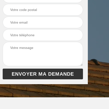
 de
Ramonage de
Ramonage de
et
chaudière 13
cheminée 13