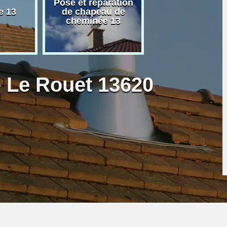
Pose et réparation
Poseur et pose
e 13
de chapeau de
poêle à bois 
cheminée 13
granulé 13
e Le Rouet 13620