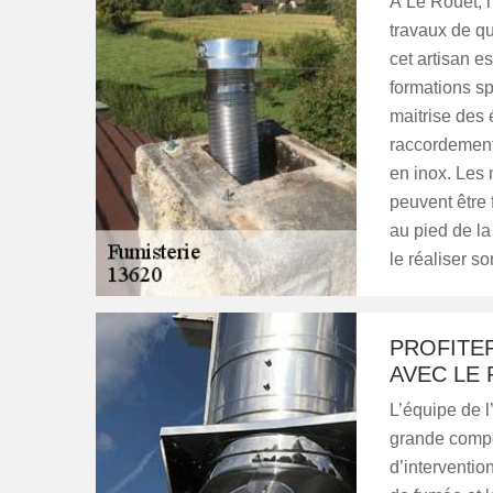
À Le Rouet, 
travaux de qu
cet artisan 
formations sp
maitrise des 
raccordements
en inox. Les m
peuvent être 
au pied de la
le réaliser s
PROFITER
AVEC LE
L’équipe de 
grande compé
d’interventio