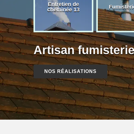
rage de
Entretien de
Fumisteri
née 13
cheminée 13
Artisan fumisteri
NOS RÉALISATIONS