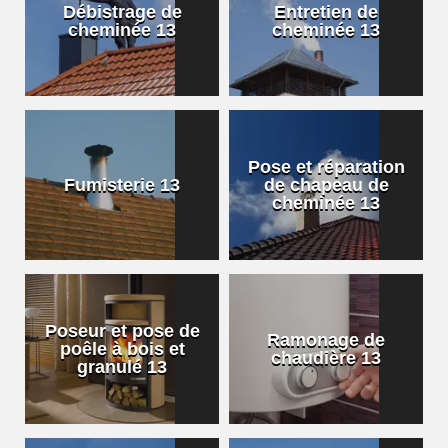
Débistrage de
Entretien de
cheminée 13
cheminée 13
Pose et réparation
Fumisterie 13
de chapeau de
cheminée 13
Poseur et pose de
Ramonage de
poêle à bois et
chaudière 13
granulé 13