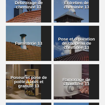
Débistrage de
Entretien de
cheminée 13
cheminée 13
Pose et réparation
Fumisterie 13
de chapeau de
cheminée 13
Poseur et pose de
Ramonage de
poêle à bois et
chaudière 13
granulé 13