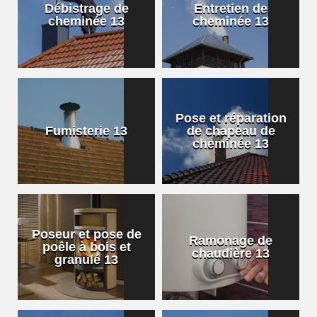
Débistrage de
Entretien de
cheminée 13
cheminée 13
Pose et réparation
Fumisterie 13
de chapeau de
cheminée 13
Poseur et pose de
Ramonage de
poêle à bois et
chaudière 13
granulé 13