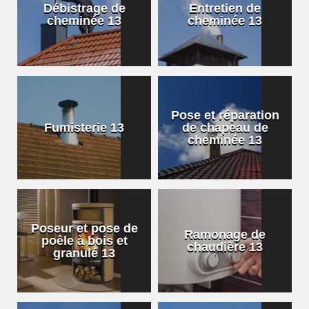
Débistrage de
Entretien de
cheminée 13
cheminée 13
Pose et réparation
Fumisterie 13
de chapeau de
cheminée 13
Poseur et pose de
Ramonage de
poêle à bois et
chaudière 13
granulé 13