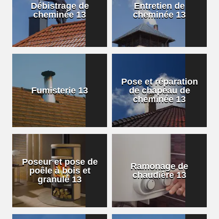
Débistrage de
Entretien de
cheminée 13
cheminée 13
Pose et réparation
Fumisterie 13
de chapeau de
cheminée 13
Poseur et pose de
Ramonage de
poêle à bois et
chaudière 13
granulé 13