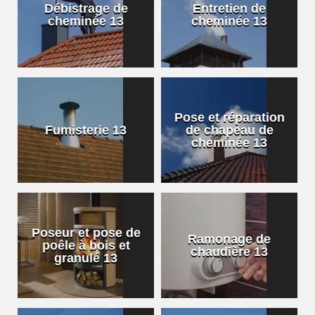
Débistrage de
Entretien de
cheminée 13
cheminée 13
Pose et réparation
Fumisterie 13
de chapeau de
cheminée 13
Poseur et pose de
Ramonage de
poêle à bois et
chaudière 13
granulé 13