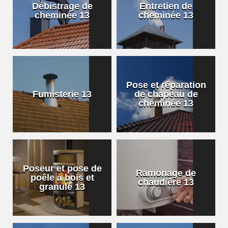
Débistrage de
Entretien de
cheminée 13
cheminée 13
Pose et réparation
Fumisterie 13
de chapeau de
cheminée 13
Poseur et pose de
Ramonage de
poêle à bois et
chaudière 13
granulé 13