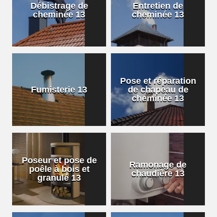
Débistrage de
Entretien de
cheminée 13
cheminée 13
Pose et réparation
Fumisterie 13
de chapeau de
cheminée 13
Poseur et pose de
Ramonage de
poêle à bois et
chaudière 13
granulé 13