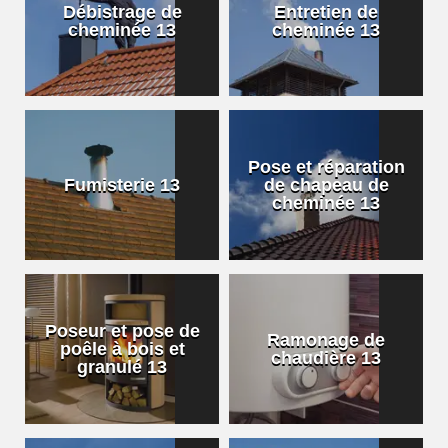
Débistrage de
Entretien de
cheminée 13
cheminée 13
Pose et réparation
Fumisterie 13
de chapeau de
cheminée 13
Poseur et pose de
Ramonage de
poêle à bois et
chaudière 13
granulé 13