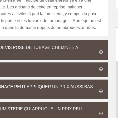
e cheminée, l’équipe de cette entreprise en a une
ite. Les artisans de cette entreprise maitrisent
utres activités à part la fumisterie, y compris la pose
de poêle et les travaux de ramonage… Son équipe est
lle dans le domaine depuis de nombreuses années.
 DEVIS POSE DE TUBAGE CHEMINÉE À
ONAGE PEUT APPLIQUER UN PRIX AUSSI BAS
MISTERIE QUI APPLIQUE UN PRIX PEU