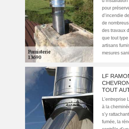
d’installatio
pour préserve
d’incendie de
de nombreuses
des travaux d
que tout type
artisans fumis
mesures sanit
LF RAMO
CHEVRON
TOUT AUT
L’entreprise 
à la cheminée
s’y rattachan
fumée, la rén