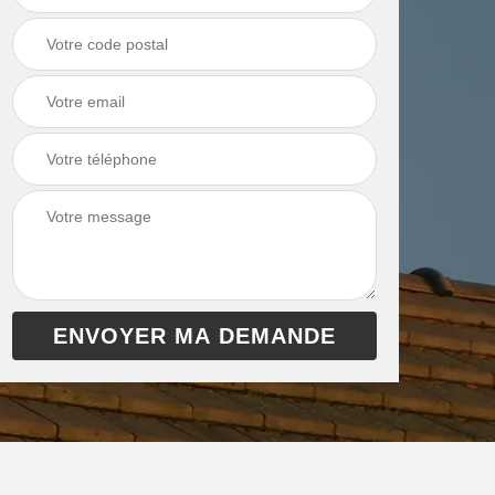
chaudière 13
cheminée 13