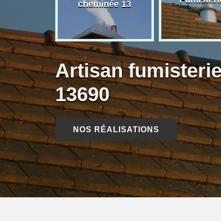
née 13
cheminée 13
Artisan fumisteri
13690
NOS RÉALISATIONS