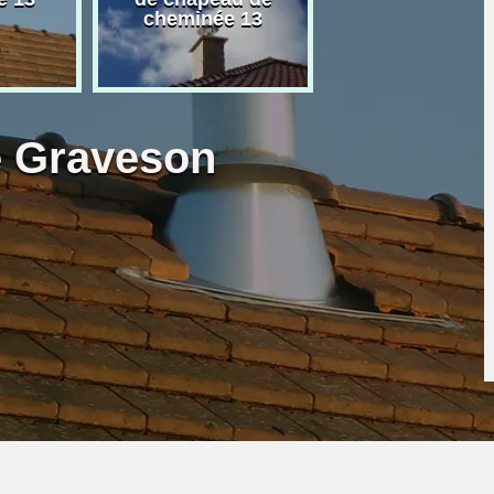
cheminée 13
granulé 13
e Graveson