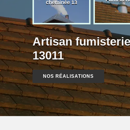
née 13
cheminée 13
Artisan fumisterie
13011
NOS RÉALISATIONS