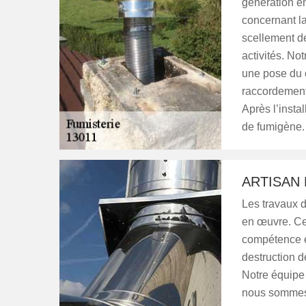
génération en
concernant la
scellement de
activités. N
une pose du 
raccordement 
Après l’instal
de fumigène.
ARTISAN 
Les travaux d
en œuvre. Ce
compétence e
destruction d
Notre équipe 
nous sommes 