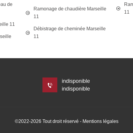
eau de
Ram
Ramonage de chaudière Marseille
11
11
ille 11
Débistrage de cheminée Marseille
seille
11
indisponible
indisponible
©2022-2026 Tout droit réservé -
Mentions légales