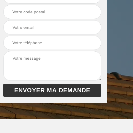
chaudière 13
cheminée 13