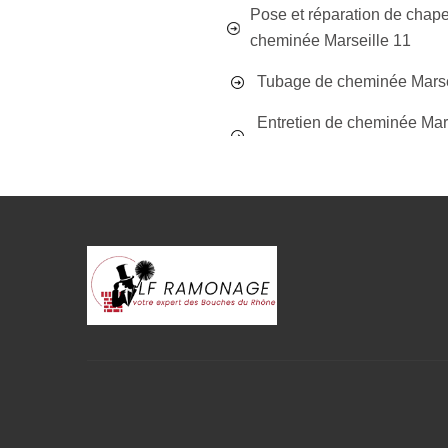
Pose et réparation de chap
cheminée Marseille 11
Tubage de cheminée Marse
Entretien de cheminée Mar