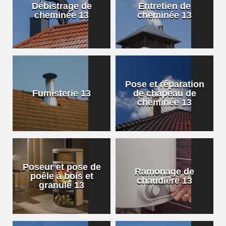
Débistrage de
Entretien de
cheminée 13
cheminée 13
Pose et réparation
Fumisterie 13
de chapeau de
cheminée 13
Poseur et pose de
Ramonage de
poêle à bois et
chaudière 13
granulé 13