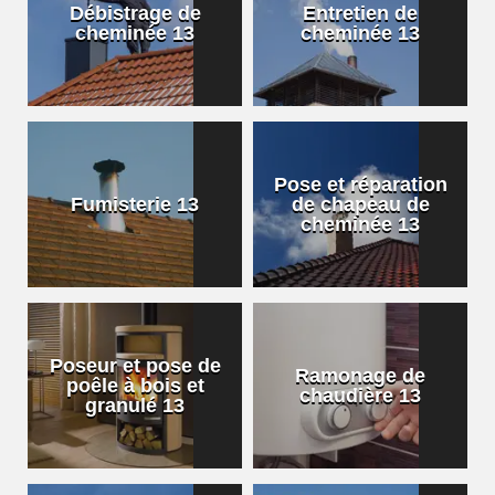
Débistrage de
Entretien de
cheminée 13
cheminée 13
Pose et réparation
Fumisterie 13
de chapeau de
cheminée 13
Poseur et pose de
Ramonage de
poêle à bois et
chaudière 13
granulé 13