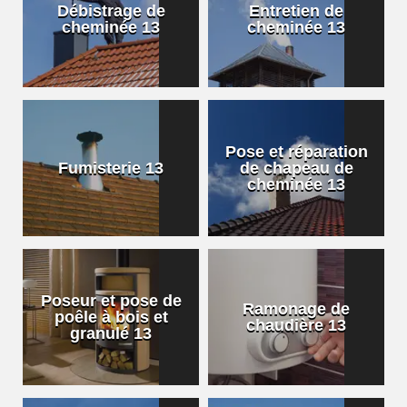
Débistrage de
Entretien de
cheminée 13
cheminée 13
Pose et réparation
Fumisterie 13
de chapeau de
cheminée 13
Poseur et pose de
Ramonage de
poêle à bois et
chaudière 13
granulé 13