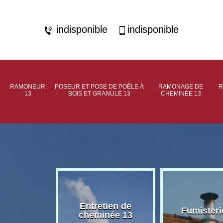
indisponible
indisponible
RAMONEUR
POSEUR ET POSE DE POÊLE À
RAMONAGE DE
R
13
BOIS ET GRANULÉ 13
CHEMINÉE 13
rage de
Entretien de
Fumisteri
née 13
cheminée 13