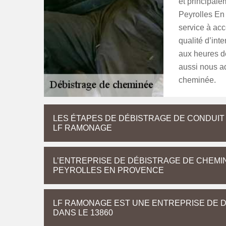
et principale
Peyrolles En 
service à acc
qualité d’int
aux heures d
aussi nous a
cheminée.
LES ÉTAPES DE DÉBISTRAGE DE CONDUIT
LF RAMONAGE
L’ENTREPRISE DE DÉBISTRAGE DE CHEMI
PEYROLLES EN PROVENCE
LF RAMONAGE EST UNE ENTREPRISE DE 
DANS LE 13860