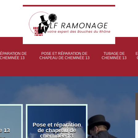
ÉPARATION DE
POSE ET RÉPARATION DE
TUBAGE DE
E
CHEMINÉE 13
CHAPEAU DE CHEMINÉE 13
CHEMINÉE 13
Pose et réparation
Poseur et pose
e 13
de chapeau de
poêle à bois 
cheminée 13
granulé 13