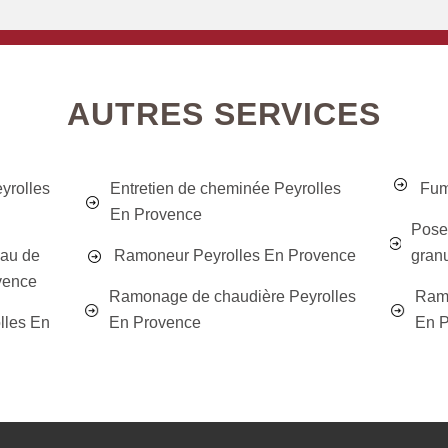
AUTRES SERVICES
yrolles
Entretien de cheminée Peyrolles
Fum
En Provence
Poseu
eau de
Ramoneur Peyrolles En Provence
gran
vence
Ramonage de chaudière Peyrolles
Ramo
lles En
En Provence
En P