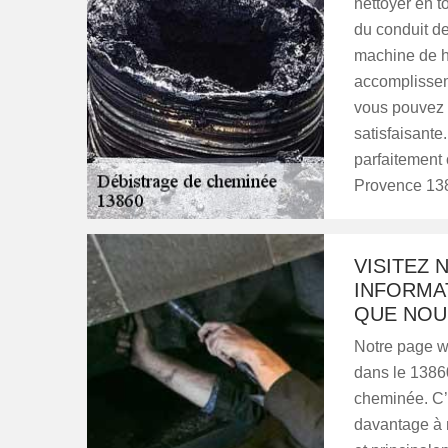
nettoyer en t
du conduit de
machine de ha
accomplissem
vous pouvez 
satisfaisante
parfaitement 
Provence 13
VISITEZ 
INFORMAT
QUE NOU
Notre page we
dans le 1386
cheminée. C’
davantage à n