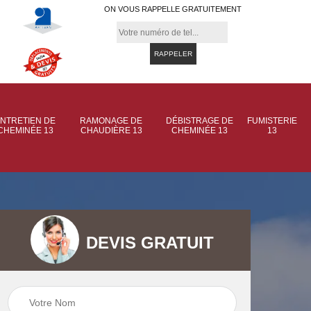
ON VOUS RAPPELLE GRATUITEMENT
NTRETIEN DE
RAMONAGE DE
DÉBISTRAGE DE
FUMISTERIE
CHEMINÉE 13
CHAUDIÈRE 13
CHEMINÉE 13
13
DEVIS GRATUIT
 de
Ramonage de
Ramonage de
et
chaudière 13
cheminée 13