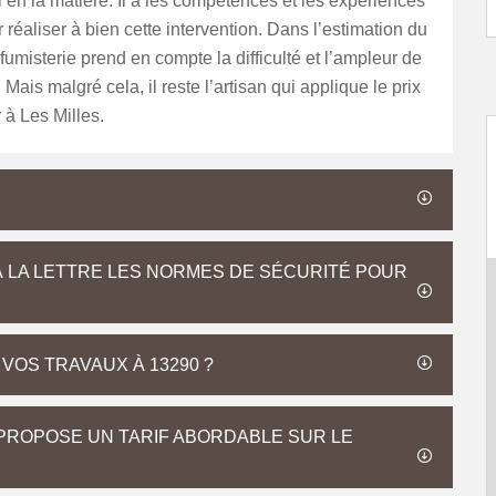
 en la matière. Il a les compétences et les expériences
 réaliser à bien cette intervention. Dans l’estimation du
n fumisterie prend en compte la difficulté et l’ampleur de
. Mais malgré cela, il reste l’artisan qui applique le prix
 à Les Milles.
À LA LETTRE LES NORMES DE SÉCURITÉ POUR
VOS TRAVAUX À 13290 ?
 PROPOSE UN TARIF ABORDABLE SUR LE