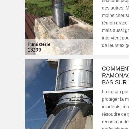
chacune prop
des autres. M
moins cher s
région grâce 
mais aussi gr
intervient po
de leurs exi
COMMENT 
RAMONAG
BAS SUR 
La raison pour
protéger la m
incidents, ma
résoudre ce t
recommandent