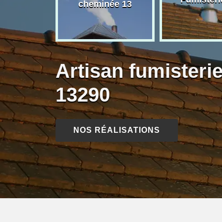
née 13
cheminée 13
Artisan fumisterie
13290
NOS RÉALISATIONS