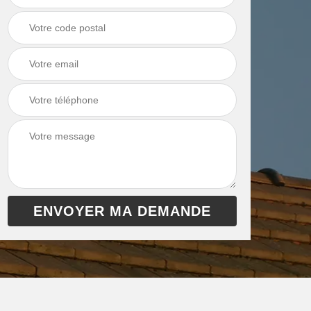
chaudière 13
cheminée 13