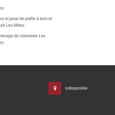
es
ur et pose de poêle à bois et
ulé Les Milles
onage de cheminée Les
es
indisponible