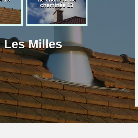
cheminée 13
granulé 13
 Les Milles