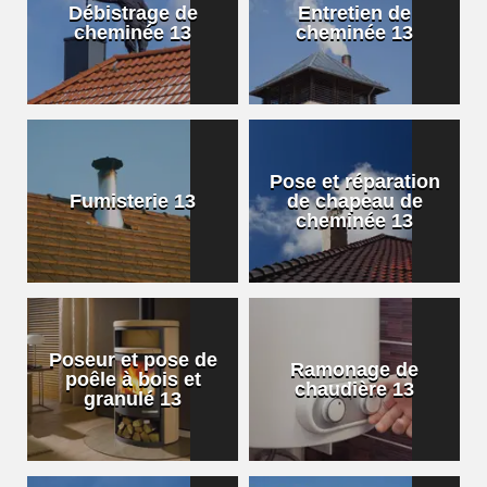
Débistrage de
Entretien de
cheminée 13
cheminée 13
Pose et réparation
Fumisterie 13
de chapeau de
cheminée 13
Poseur et pose de
Ramonage de
poêle à bois et
chaudière 13
granulé 13