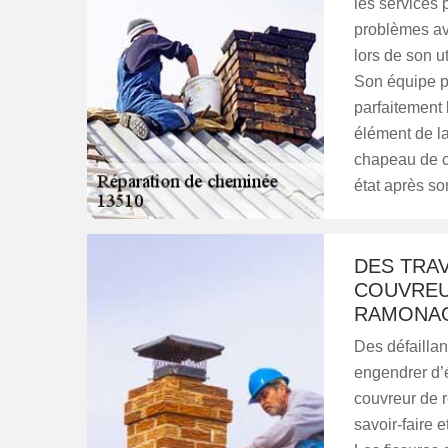
les services 
problèmes av
lors de son ut
Son équipe pe
parfaitement 
élément de la
chapeau de ch
état après so
DES TRAV
COUVREU
RAMONA
Des défailla
engendrer d’é
couvreur de 
savoir-faire 