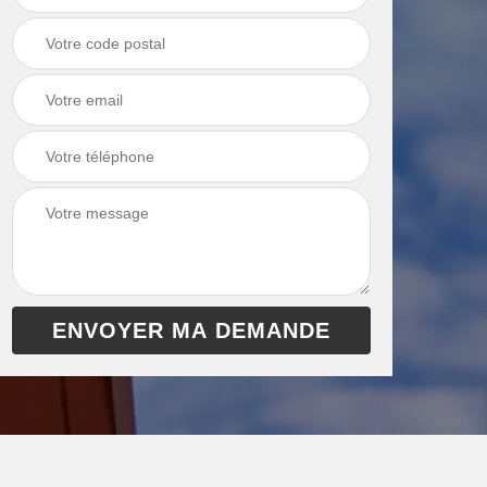
chaudière 13
cheminée 13