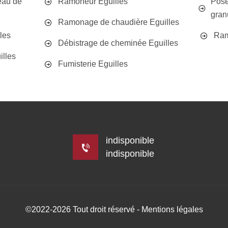
eau de
Ramoneur Eguilles
Pose
gran
Ramonage de chaudière Eguilles
les
Ram
Débistrage de cheminée Eguilles
illes
Fumisterie Eguilles
indisponible
indisponible
©2022-2026 Tout droit réservé -
Mentions légales