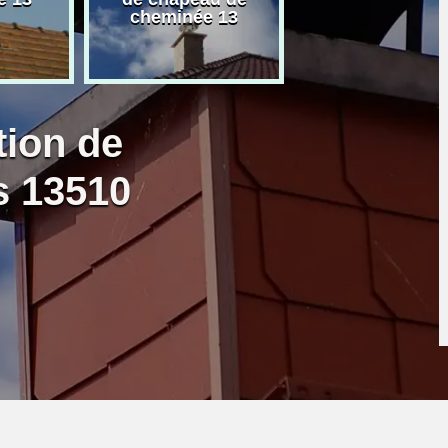
cheminée 13
granulé 13
tion de
s 13510