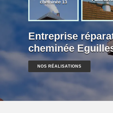
née 13
cheminée 13
Entreprise répara
cheminée Eguille
NOS RÉALISATIONS