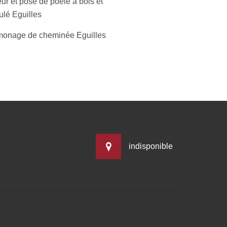
ur et pose de poêle à bois et
ulé Eguilles
onage de cheminée Eguilles
indisponible