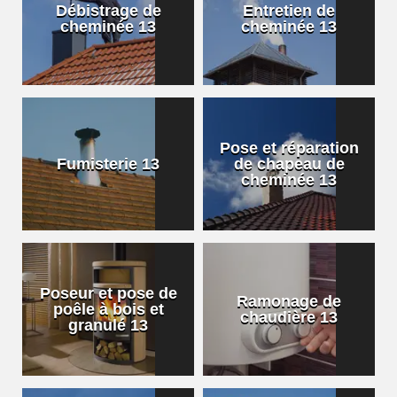
Débistrage de
Entretien de
cheminée 13
cheminée 13
Pose et réparation
Fumisterie 13
de chapeau de
cheminée 13
Poseur et pose de
Ramonage de
poêle à bois et
chaudière 13
granulé 13