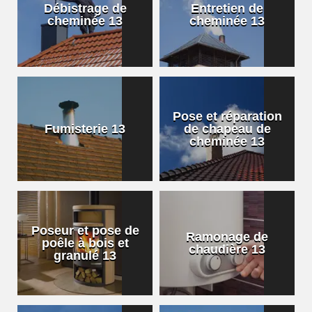
Débistrage de
Entretien de
cheminée 13
cheminée 13
Pose et réparation
Fumisterie 13
de chapeau de
cheminée 13
Poseur et pose de
Ramonage de
poêle à bois et
chaudière 13
granulé 13