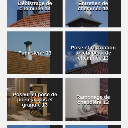
Débistrage de
Entretien de
cheminée 13
cheminée 13
Pose et réparation
Fumisterie 13
de chapeau de
cheminée 13
Poseur et pose de
Ramonage de
poêle à bois et
chaudière 13
granulé 13