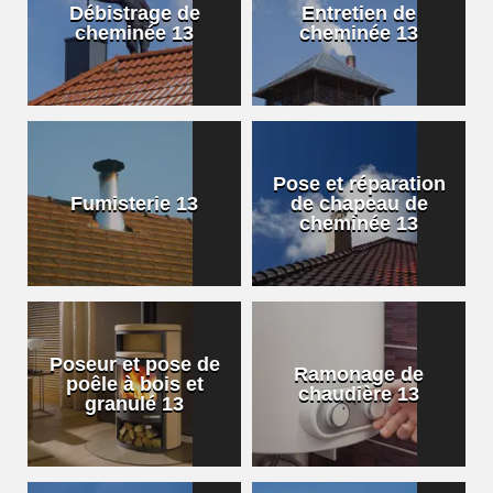
Débistrage de
Entretien de
cheminée 13
cheminée 13
Pose et réparation
Fumisterie 13
de chapeau de
cheminée 13
Poseur et pose de
Ramonage de
poêle à bois et
chaudière 13
granulé 13